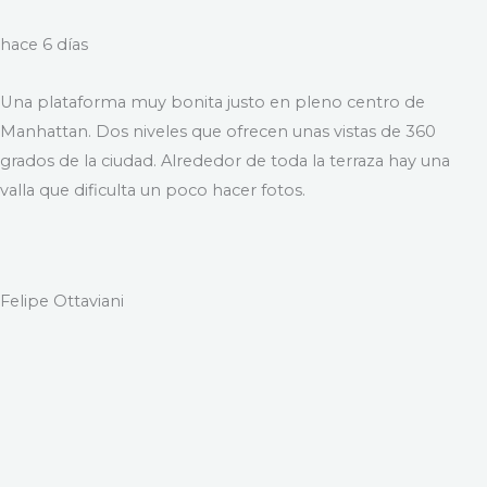
hace 6 días
Una plataforma muy bonita justo en pleno centro de
Manhattan. Dos niveles que ofrecen unas vistas de 360
grados de la ciudad. Alrededor de toda la terraza hay una
valla que dificulta un poco hacer fotos.
Felipe Ottaviani