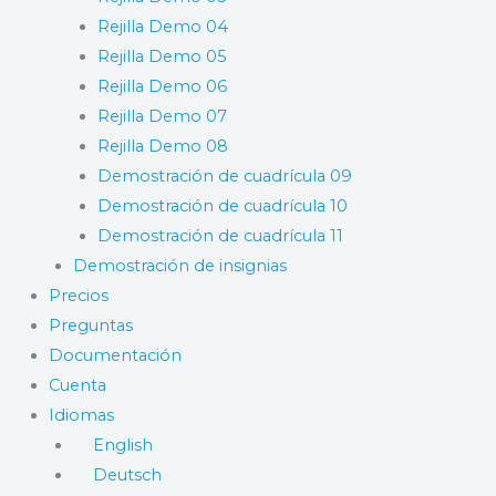
Rejilla Demo 04
Rejilla Demo 05
Rejilla Demo 06
Rejilla Demo 07
Rejilla Demo 08
Demostración de cuadrícula 09
Demostración de cuadrícula 10
Demostración de cuadrícula 11
Demostración de insignias
Precios
Preguntas
Documentación
Cuenta
Idiomas
English
Deutsch