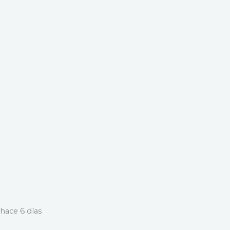
hace 6 días