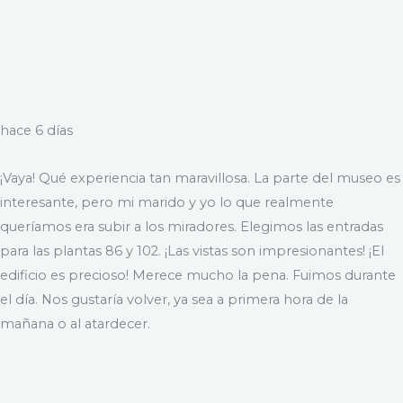
hace 6 días
¡Vaya! Qué experiencia tan maravillosa. La parte del museo es
interesante, pero mi marido y yo lo que realmente
queríamos era subir a los miradores. Elegimos las entradas
para las plantas 86 y 102. ¡Las vistas son impresionantes! ¡El
edificio es precioso! Merece mucho la pena. Fuimos durante
el día. Nos gustaría volver, ya sea a primera hora de la
mañana o al atardecer.